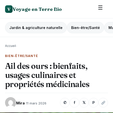
☰
Voyage en Terre Bio
V
Jardin & agriculture naturelle
Bien-être/Santé
Ma
Accueil
›
BIEN-ÊTRE/SANTÉ
Ail des ours : bienfaits,
usages culinaires et
propriétés médicinales
✆
f
𝕏
P
Mira
11 mars 2026