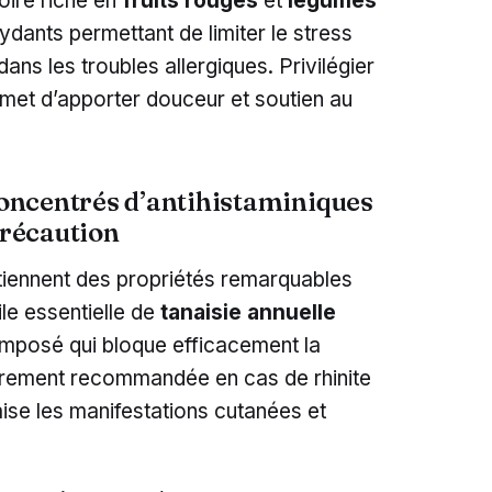
oire riche en
fruits rouges
et
légumes
dants permettant de limiter le stress
ans les troubles allergiques. Privilégier
rmet d’apporter douceur et soutien au
 concentrés d’antihistaminiques
précaution
étiennent des propriétés remarquables
ile essentielle de
tanaisie annuelle
mposé qui bloque efficacement la
lièrement recommandée en cas de rhinite
aise les manifestations cutanées et