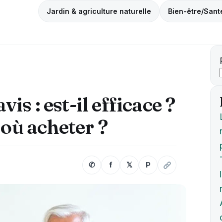
Jardin & agriculture naturelle
Bien-être/Sant
s : est-il efficace ?
 où acheter ?
✆
f
𝕏
P