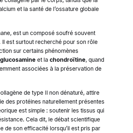
de collagène par le corps, tandis que la
lcium et la santé de l’ossature globale
hane, est un composé soufré souvent
e. Il est surtout recherché pour son rôle
action sur certains phénomènes
glucosamine
et la
chondroïtine
, quand
quemment associées à la préservation de
 collagène de type II non dénaturé, attire
rtie des protéines naturellement présentes
éorique est simple : soutenir les tissus qui
sistance. Cela dit, le débat scientifique
e de son efficacité lorsqu’il est pris par