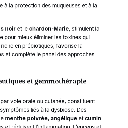
pe à la protection des muqueuses et à la
is noir
et le
chardon-Marie
, stimulent la
ue pour mieux éliminer les toxines qui
 riche en prébiotiques, favorise la
s et complète le panel des approches
eutiques et gemmothérapie
e
s par voie orale ou cutanée, constituent
s symptômes liés à la dysbiose. Des
 de
menthe poivrée
,
angélique
et
cumin
s et réduisent l’inflammation. L’encens et