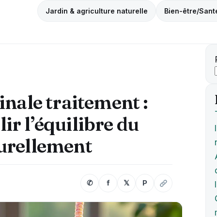
Jardin & agriculture naturelle
Bien-être/Sant
inale traitement :
r l’équilibre du
urellement
✆
f
𝕏
P