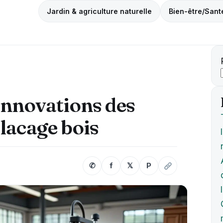
Jardin & agriculture naturelle
Bien-être/Sant
innovations des
lacage bois
✆
f
𝕏
P