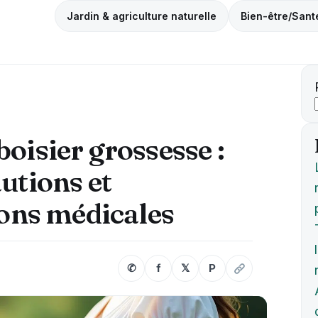
Jardin & agriculture naturelle
Bien-être/Sant
boisier grossesse :
autions et
ns médicales
✆
f
𝕏
P