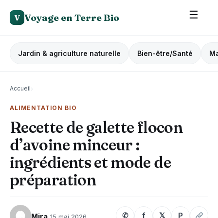
☰
Voyage en Terre Bio
V
Jardin & agriculture naturelle
Bien-être/Santé
Ma
Accueil
›
ALIMENTATION BIO
Recette de galette flocon
d’avoine minceur :
ingrédients et mode de
préparation
✆
f
𝕏
P
Mira
15 mai 2026