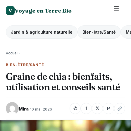
☰
Voyage en Terre Bio
V
Jardin & agriculture naturelle
Bien-être/Santé
Ma
Accueil
›
BIEN-ÊTRE/SANTÉ
Graine de chia : bienfaits,
utilisation et conseils santé
✆
f
𝕏
P
Mira
10 mai 2026