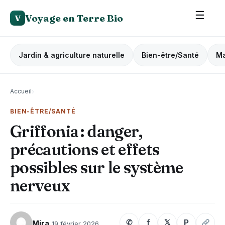
☰
Voyage en Terre Bio
V
Jardin & agriculture naturelle
Bien-être/Santé
Ma
Accueil
›
BIEN-ÊTRE/SANTÉ
Griffonia : danger,
précautions et effets
possibles sur le système
nerveux
✆
f
𝕏
P
Mira
19 février 2026