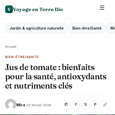
☰
Voyage en Terre Bio
V
Jardin & agriculture naturelle
Bien-être/Santé
Ma
Accueil
›
BIEN-ÊTRE/SANTÉ
Jus de tomate : bienfaits
pour la santé, antioxydants
et nutriments clés
✆
f
𝕏
P
Mira
23 février 2026