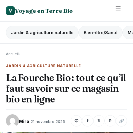
☰
Voyage en Terre Bio
V
Jardin & agriculture naturelle
Bien-être/Santé
Ma
Accueil
›
JARDIN & AGRICULTURE NATURELLE
La Fourche Bio : tout ce qu’il
faut savoir sur ce magasin
bio en ligne
✆
f
𝕏
P
Mira
21 novembre 2025