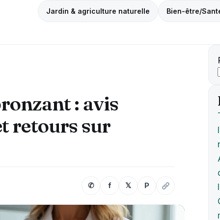
Jardin & agriculture naturelle
Bien-être/Sant
ronzant : avis
t retours sur
✆
f
𝕏
P