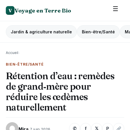
☰
Voyage en Terre Bio
V
Jardin & agriculture naturelle
Bien-être/Santé
Ma
Accueil
›
BIEN-ÊTRE/SANTÉ
Rétention d’eau : remèdes
de grand‑mère pour
réduire les œdèmes
naturellement
✆
f
𝕏
P
Mira
7 juin 2026