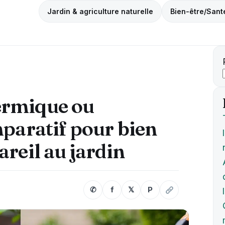
Jardin & agriculture naturelle
Bien-être/Sant
ermique ou
mparatif pour bien
areil au jardin
✆
f
𝕏
P