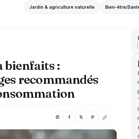
Jardin & agriculture naturelle
Bien-être/Sant
bienfaits :
sages recommandés
 consommation
✆
f
𝕏
P