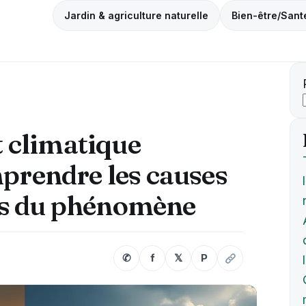
Jardin & agriculture naturelle
Bien-être/Sant
 climatique
mprendre les causes
es du phénomène
✆
f
𝕏
P