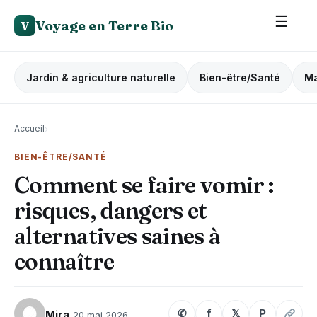
☰
Voyage en Terre Bio
V
Jardin & agriculture naturelle
Bien-être/Santé
Ma
Accueil
›
BIEN-ÊTRE/SANTÉ
Comment se faire vomir :
risques, dangers et
alternatives saines à
connaître
✆
f
𝕏
P
Mira
20 mai 2026